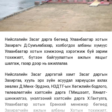
Нийслэлийн Засаг дарга бөгөөд Улаанбаатар хотын
Захирагч Д.Сумъяабазар, холбогдох албаны хүмүүс
Улаанбаатар хотын хэмжээнд хэрэгжиж буй зарим
тохижилт, бүтээн байгуулалтын ажлын явцыг
шалгаж, газар дээр нь ажиллалаа.
Нийслэлийн Засаг даргатай хамт Засаг даргын
Захиргаа, хууль эрх зүйн асуудал хариуцсан ахлах
зөвлөх Д.Мөнх-Эрдэнэ, НЗДТГ-ын Хөгжлийн бодлого,
төлөвлөлтийн хэлтсийн дарга Г.Мишээлт, Хяналт-
шинжилгээ, үнэлгээний хэлтсийн дарга Х.Гантулга,
Улаанбаатар хотын Ерөнхий менежер бөгөөд
Захирагчийн ажлын албаны Хотын тохижилт,