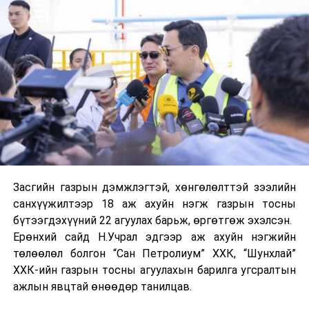
барих болон засвар шинэчлэлт / ICC TOWER /
-Чингисийн өргөн чөлөөний дагуу Төв шуудангийн
уулзвараас 120 мянгатын уулзвар хүртэлх хэсэгт
явган, дугуйн зам шинээр барих болон засвар,
шинэчлэлт зэрэг багтсан.
Энэ онд нийслэлд хийж буй явган болон дугуйн
замын шинэчлэл, өргөтгөлийн талаар Нийслэлийн
Замын хөгжлийн газрын Хөдөлгөөн зохицуулалт
төлөвлөлтийн хэлтсийн дарга Д.Одбаяраас
тодрууллаа.
Засгийн газрын дэмжлэгтэй, хөнгөлөлттэй зээлийн
санхүүжилтээр 18 аж ахуйн нэгж газрын тосны
бүтээгдэхүүний 22 агуулах барьж, өргөтгөж эхэлсэн.
-Энэ жил нийслэлийн хэмжээнд 13 байршилд явган
Ерөнхий сайд Н.Учрал эдгээр аж ахуйн нэгжийн
хүний зам шинэчлэн засварлаж байна. Эдгээр замууд
төлөөлөл болгон “Сан Петролиум” ХХК, “Шунхлай”
нь хүн амын нягтаршил өндөртэй, түгжрэл, зорчилт
ХХК-ийн газрын тосны агуулахын барилга угсралтын
ихтэй авто замуудыг сонгон засаж байгаа. Түүнчлэн
ажлын явцтай өнөөдөр танилцав.
эдгээр байршилд явган хүн зорчих боломж хомс,