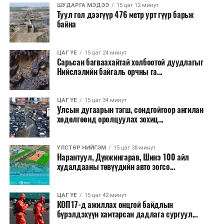
сөрөг нөлөөг даван туулахын төлөө бүх шатандаа
ШУДАРГА МЭДЭЭ
15 цаг 12 минут
Туул гол дээгүүр 476 метр урт гүүр барьж
хичээн ажиллаж байна хэмээв.
байна
ЦАГ ҮЕ
15 цаг 24 минут
Сарьсан багваахайтай холбоотой дуудлагыг
Нийслэлийн байгаль орчны га...
ЦАГ ҮЕ
15 цаг 34 минут
Улсын дугаарын тэгш, сондгойгоор ангилан
хөдөлгөөнд оролцуулах зохиц...
УЛСТӨР НИЙГЭМ
15 цаг 38 минут
Нарантуул, Дүнжингарав, Шинэ 100 айл
худалдааны төвүүдийн авто зогсо...
ЦАГ ҮЕ
15 цаг 42 минут
КОП17-д ажиллах онцгой байдлын
бүрэлдэхүүн хамтарсан дадлага сургуул...