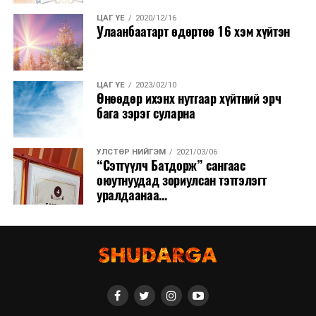
орж, тоног төхөөрөмжийн суурилуулалт, туршилт,
ЦАГ ҮЕ
2020/12/16
Улаанбаатарт өдөртөө 16 хэм хүйтэн
тохируулга болон ашиглалтад хүлээлгэн өгөх бэлтгэл
ажлыг гүйцэтгэж байна.
ЦАГ ҮЕ
2023/02/10
Өнөөдөр ихэнх нутгаар хүйтний эрч
бага зэрэг суларна
УЛСТӨР НИЙГЭМ
2021/03/06
“Сэтгүүлч Батдорж” сангаас
оюутнуудад зориулсан тэтгэлэгт
уралдаанаа...