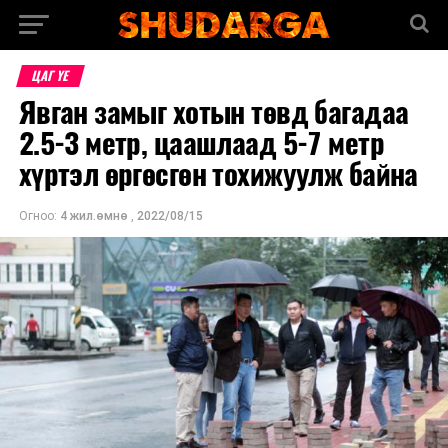
ЦАГ ҮЕ
Явган замыг хотын төвд багадаа
2.5-3 метр, цаашлаад 5-7 метр
хүртэл өргөсгөн тохижуулж байна
Огноо:
4 жил.өмнө
,
2022/08/15