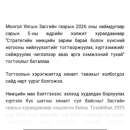
иргэдэд ил тод хүргэж, 33 жилийн дараа анх удаа
хэрэгжиж буй шатахуун нөөцлөх 22 сав, агуулахын
барилгын ажлын явцыг Засгийн газар болон олон
нийтэд тогтмол мэдээлэхийг үүрэг болгожээ.
Монгол Улсын Засгийн газрын 2026 оны наймдугаар
сарын 5-ны өдрийн ээлжит хуралдаанаар
“Газрын тосны бүтээгдэхүүний хомсдолоос
“Стратегийн нөөцийн зарим бараа болон хүнсний
сэргийлэх талаар авах зарим арга хэмжээний тухай”
ногооны нийлүүлэлтийг тогтворжуулах, хүртээмжийг
Засгийн газрын тогтоолоор бүх төрлийн шатахууны
сайжруулах чиглэлээр авах арга хэмжээний тухай”
импортын гаалийн албан татварыг 2027 оны
тогтоолыг баталлаа.
хоёрдугаар сарын 1 хүртэл тэг хувиар тогтоолоо.
Тогтоолын хэрэгжилтэд хяналт тавихыг холбогдох
Мөн газрын тосны бүтээгдэхүүн, шатахууныг хилээр
сайд нарт үүрэг болгожээ.
шуурхай нэвтрүүлэх, тээвэрлэх, буулгах, гадаад
вагонцистерний ашиглалтын төлбөр, хураамжийг
Нөөцийн мах бэлтгэхээс эхлээд худалдан борлуулах
хөнгөвчлөх, шаардлага хангасан зөвшөөрлийн
хүртэлх бүх шатны хяналт сул байсныг Засгийн
хүсэлтийг түргэн шийдвэрлэх, шатахууны
газрын хуралдаанаар онцолсон байна. Тухайлбал, 2025
нийлүүлэлтийн тогтвортой байдлыг хангахыг
онд 5016 тонн нөөцийн мах бэлтгүүлэхээр аж ахуйн
холбогдох сайд нарт үүрэг болголоо.
нэгжүүдтэй гэрээ байгуулж, зээлийн хүүгийн
хөнгөлөлт үзүүлжээ.