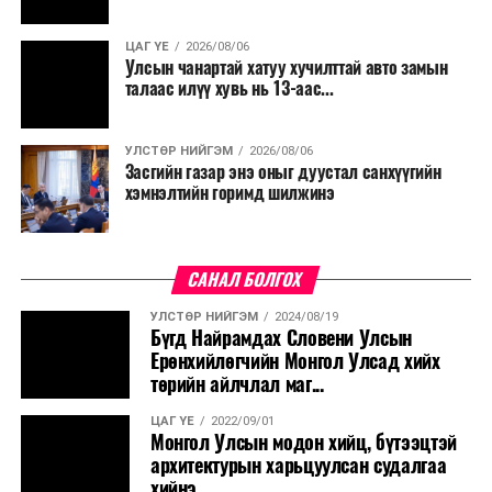
ЦАГ ҮЕ
2026/08/06
Улсын чанартай хатуу хучилттай авто замын
талаас илүү хувь нь 13-аас...
УЛСТӨР НИЙГЭМ
2026/08/06
Засгийн газар энэ оныг дуустал санхүүгийн
хэмнэлтийн горимд шилжинэ
САНАЛ БОЛГОХ
УЛСТӨР НИЙГЭМ
2024/08/19
Бүгд Найрамдах Словени Улсын
Ерөнхийлөгчийн Монгол Улсад хийх
төрийн айлчлал маг...
ЦАГ ҮЕ
2022/09/01
Монгол Улсын модон хийц, бүтээцтэй
архитектурын харьцуулсан судалгаа
хийнэ