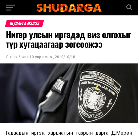
ШУДАРГА МЭДЭЭ
Нигер улсын иргэдэд виз олгохыг
түр хугацаагаар зогсоожээ
Огноо:
6 жил 10 сар.өмнө
,
2019/10/18
Гадаадын иргэн, харьяатын газрын дарга Д.Мөрөн