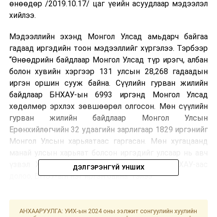
өнөөдөр /2019.10.17/ цаг үеийн асуудлаар мэдээлэл
хийлээ.
Мэдээллийн эхэнд Монгол Улсад амьдарч байгаа
гадаад иргэдийн тоон мэдээллийг хүргэлээ. Тэрбээр
“Өнөөдрийн байдлаар Монгол Улсад түр ирэгч, албан
болон хувийн хэргээр 131 улсын 28,268 гадаадын
иргэн оршин сууж байна. Сүүлийн гурван жилийн
байдлаар БНХАУ-ын 6993 иргэнд Монгол Улсад
хөдөлмөр эрхлэх зөвшөөрөл олгосон. Мөн сүүлийн
гурван жилийн байдлаар Монгол Улсын
Ерөнхийлөгчийн 32 удаагийн зарлигаар 1829 иргэнийг
Монгол Улсын харьяатаас гаргасан. Мөн хугацаанд
манай улсын харьяат болсон иргэдийг улсаар нь авч
үзвэл ХБНГУ-аас гурав, ОХУ-аас найм, БНХАУ-аас
ДЭЛГЭРЭНГҮЙ УНШИХ
долоо, БНЭУ-ын нэг иргэн байна” гэлээ.
Монгол Улсад 9929 иргэн хөдөлмөр нийгмийн
чиглэлээр оршин сууж байгаа бөгөөд үүнээс нийт
АНХААРУУЛГА: УИХ-ын 2024 оны ээлжит сонгуулийн хуулийн