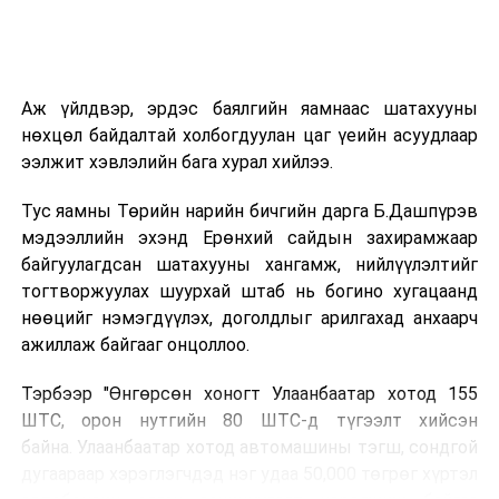
БНХАУ, ОХУ-ын иргэд байгаа аж.
2019 онд 1633 гадаадын иргэн зөрчил гаргасныг
хяналт шалгалтаар илрүүлж, 372 иргэнийг албадан
Аж үйлдвэр, эрдэс баялгийн яамнаас шатахууны
гаргасан байна. Гадаадын иргэд ихэвчлэн бүртгэлийн
нөхцөл байдалтай холбогдуулан цаг үеийн асуудлаар
журам зөрчих, визийн хугацаа хэтрүүлсэн, хөдөлмөр
ээлжит хэвлэлийн бага хурал хийлээ.
эрхлэх журамыг зөрчиж байгаа аж. Түүнчлэн Монгол
Улсын хилээр нэвтэрсэн гадаадын иргэдийн
Тус яамны Төрийн нарийн бичгийн дарга Б.Дашпүрэв
мэдээлэл өнгөрсөн оны мөн энэ үетэй харьцуулахад
мэдээллийн эхэнд Ерөнхий сайдын захирамжаар
8.6 хувь өссөн, хилийн боомт дээр олгосон жуулчин
байгуулагдсан шатахууны хангамж, нийлүүлэлтийг
ангиллын визийн зөвшөөрөл мөн өнгөрсөн оны энэ
тогтворжуулах шуурхай штаб нь богино хугацаанд
үетэй харьцуулахад 20 хувиар өссөн судалгаа гарчээ.
нөөцийг нэмэгдүүлэх, доголдлыг арилгахад анхаарч
ажиллаж байгааг онцоллоо.
144 улсын 23 мянга гаруй гадаадын иргэнд 30
хоногоос дээш хугацааны виз олгосон талаар
Тэрбээр "Өнгөрсөн хоногт Улаанбаатар хотод 155
мэдээллээ. 30 хоногоос дээш хугацаатай Монголд
ШТС, орон нутгийн 80 ШТС-д түгээлт хийсэн
зорчих гадаадын иргэний визийг Гадаадын иргэн,
байна. Улаанбаатар хотод автомашины тэгш, сондгой
харьяатын газар хариуцах бол 30 хоногийн доторх
дугаараар хэрэглэгчдэд нэг удаа 50,000 төгрөг хүртэл
визийг дипломат төлөөлөгчийн газар олгодог байна.