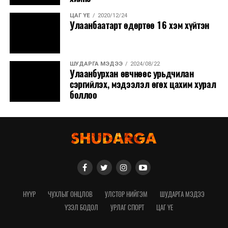
ЦАГ ҮЕ
2020/12/24
Улаанбаатарт өдөртөө 16 хэм хүйтэн
ШУДАРГА МЭДЭЭ
2024/08/22
Улаанбурхан өвчнөөс урьдчилан
сэргийлэх, мэдээлэл өгөх цахим хурал
боллоо
НҮҮР
ЧУХЛЫГ ОНЦЛОВ
УЛСТӨР НИЙГЭМ
ШУДАРГА МЭДЭЭ
ҮЗЭЛ БОДОЛ
УРЛАГ СПОРТ
ЦАГ ҮЕ