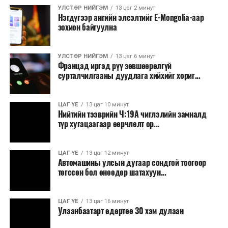
Засаг дарга Б.Пүрэвдагваг онцгойлон анхаарч
УЛСТӨР НИЙГЭМ
13 цаг 2 минут
Нэгдүгээр ангийн элсэлтийг E-Mongolia-аар
ажиллахыг Ерөнхий сайд үүрэг болгожээ.
зохион байгуулна
Нөөцийн махыг цахим системд бүртгэснээр мах
бэлтгэлийн явц, нөөцийн үлдэгдэл ил тод болно. Мөн
УЛСТӨР НИЙГЭМ
13 цаг 6 минут
хөнгөлөлттэй зээлийг зориулалтын бусаар ашиглах
Францад иргэд рүү зөвшөөрөлгүй
сурталчилгааны дуудлага хийхийг хориг...
явдлыг таслан зогсоох, хүртээмжийг нэмэгдүүлэх,
өрсөлдөөнийг бий болгох боломжтой гэж үзжээ.
ЦАГ ҮЕ
13 цаг 10 минут
Иргэд агуулах, үйлдвэрээс махаа шууд худалдан авах,
Нийтийн тээврийн Ч:19А чиглэлийн замналд
түр хугацаагаар өөрчлөлт ор...
малчид системээр дамжуулан бүтээгдэхүүнээ
эцсийн хэрэглэгчид борлуулах боломж бүрдэх юм.
ЦАГ ҮЕ
13 цаг 12 минут
Түүнчлэн түлш, улаанбуудай, хүнсний ногооны нөөц
Автомашины улсын дугаар сондгой тоогоор
бүрдүүлэх зоорь, агуулах барих аж ахуйн нэгжүүдэд
төгссөн бол өнөөдөр шатахуун...
хөнгөлөлттэй зээл олгох, цахилгааны хөнгөлөлт
үзүүлэхийг салбарын сайд нарт үүрэг болголоо.
ЦАГ ҮЕ
13 цаг 16 минут
Улаанбаатарт өдөртөө 30 хэм дулаан