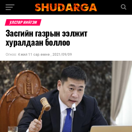
УЛСТӨР НИЙГЭМ
Засгийн газрын ээлжит
хуралдаан боллоо
Огноо:
4 жил 11 сар.өмнө
,
2021/09/09