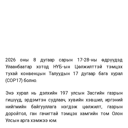
“Туул-Сонгино усны нөөцийн цогцолбор”
төслийг хэрэгжүүлэх зорилгоор Улаанбаатар
хотын Сонгинохайрхан дүүрэгт таван
байршилд нийт 43.6 га газрыг улсын тусгай
хэрэгцээнд авч, газрын байршил, хилийн
заагийн эргэлтийн цэгийн солбицол, талбайн
хэмжээг баталлаа.
2026 оны 8 дугаар сарын 17-28-ны өдрүүдэд
Улсын төсвийн хөрөнгө оруулалтаар хэрэгжих
Улаанбаатар хотод НҮБ-ын Цөлжилттэй тэмцэх
Хэнтий аймгийн Чингис хот-Дадал сум
тухай конвенцын Талуудын 17 дугаар бага хурал
чиглэлийн 50 км хатуу хучилттай авто замын
(COP17) болно.
барилгын ажилд шаардагдах түгээмэл
тархацтай ашигт малтмал хайх, ашиглах
Энэ хурал нь дэлхийн 197 улсын Засгийн газрын
талбайн солбицлыг баталлаа.
гишүүд, эрдэмтэн судлаач, хувийн хэвшил, иргэний
нийгмийн байгууллага нэгдэж цөлжилт, газрын
Монгол Улсын Засгийн газар НҮБ-ын Хүүхдийн
доройтол, ган гачигтай тэмцэх хамгийн том Олон
сангаар дамжуулан БНСУ-аас 360 мянган тун
Улсын арга хэмжээ юм.
томуугийн вакцин худалдан авсныг өнөөдөр