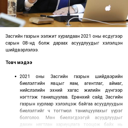
Засгийн газрын ээлжит хуралдаан 2021 оны есдүгээр
сарын 08-нд болж дараах асуудлуудыг хэлэлцэн
шийдвэрлэлээ.
Товч мэдээ
2021 оны Засгийн газрын шийдвэрийн
биелэлтийн явцыг яам, агентлаг, аймаг,
нийслэлийн эхний хагас жилийн дүнгээр
нэгтгэж танилцуулав. Ерөнхий сайд Засгийн
газрын хурлаар хэлэлцэж байгаа асуудлуудын
биелэлтийг ч тогтмол танилцуулахыг үүрэг
болголоо. Мөн биелэгдээгүй асуудлуудыг
дахин нягтлан хариуцлага тооцож байх нь