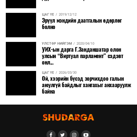
ЦАГ ҮЕ
2019/12/12
Эрүүл мэндийн даатгалын өдөрлөг
болно
УЛСТӨР НИЙГЭМ
2020/04/10
УИХ-ын дарга Г.Занданшатар олон
улсын “Виртуал парламент” сэдэвт
онл...
ЦАГ ҮЕ
2026/03/30
Ой, хээрийн бүсэд зорчихдоо галын
аюулгүй байдлыг хангахыг анхааруулж
байна