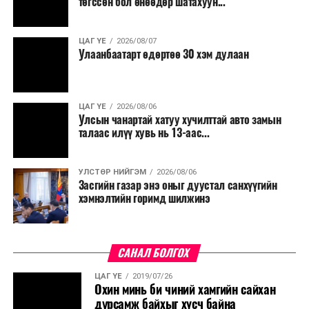
төгссөн бол өнөөдөр шатахуун...
салбар бүрдээ урсгал зардлыг 20 хувиар бууруулах,
нөхөн томилгоо хийхгүй байх, аялал, амралт, зугаалга,
ЦАГ ҮЕ
2026/08/07
хамт олны урлаг, спортын арга хэмжээг зохион
Улаанбаатарт өдөртөө 30 хэм дулаан
байгуулахгүй байх, төрийн албанд шинэ орон тоо бий
болгохгүй байх, эрчим хүчний хэрэглээг хэмнэх, хурал,
сургалтыг цахим хэлбэрт шилжүүлэх, төрийн албан
ЦАГ ҮЕ
2026/08/06
хаагчдыг зарим өдрүүдэд цахимаар ажиллуулах арга
Улсын чанартай хатуу хучилттай авто замын
хэмжээг үргэлжлүүлэхийг үүрэг болголоо.
талаас илүү хувь нь 13-аас...
Төсвийн сахилга бат сайжирч, эдийн засгийн нөхцөл
УЛСТӨР НИЙГЭМ
2026/08/06
байдал хэвийн болсон тохиолдолд эдгээр
Засгийн газар энэ оныг дуустал санхүүгийн
хязгаарлалтыг үе шаттайгаар сулруулах юм.
хэмнэлтийн горимд шилжинэ
САНАЛ БОЛГОХ
ЦАГ ҮЕ
2019/07/26
Охин минь би чиний хамгийн сайхан
дурсамж байхыг хүсч байна