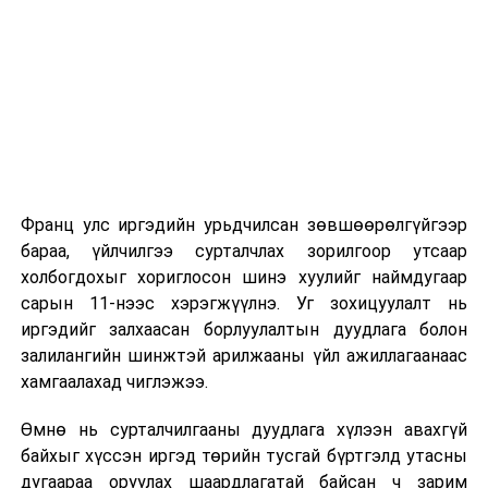
2026 оны 9 дүгээр сарын 1-нээс цахимаар
эхэлнэ.
2026 оны 9 дүгээр сарын 14-нөөс танхимаар
үргэлжилнэ.
Оюутны дотуур байр
Франц улс иргэдийн урьдчилсан зөвшөөрөлгүйгээр
2026 оны 9 дүгээр сарын 13-наас оюутнуудыг
бараа, үйлчилгээ сурталчлах зорилгоор утсаар
дотуур байранд оруулж эхэлнэ.
холбогдохыг хориглосон шинэ хуулийг наймдугаар
Сургууль, цэцэрлэгийн үйл ажиллагааны
сарын 11-нээс хэрэгжүүлнэ. Уг зохицуулалт нь
зохицуулалт
иргэдийг залхаасан борлуулалтын дуудлага болон
залилангийн шинжтэй арилжааны үйл ажиллагаанаас
2026 оны 8 дугаар сарын 17–28-ны өдрүүдэд
хамгаалахад чиглэжээ.
нийслэлийн бүх сургууль, цэцэрлэгт ажлын
Өмнө нь сурталчилгааны дуудлага хүлээн авахгүй
байранд элсэлт, бүртгэл болон бусад аливаа
байхыг хүссэн иргэд төрийн тусгай бүртгэлд утасны
арга хэмжээ зохион байгуулахгүй болно.
дугаараа оруулах шаардлагатай байсан ч зарим