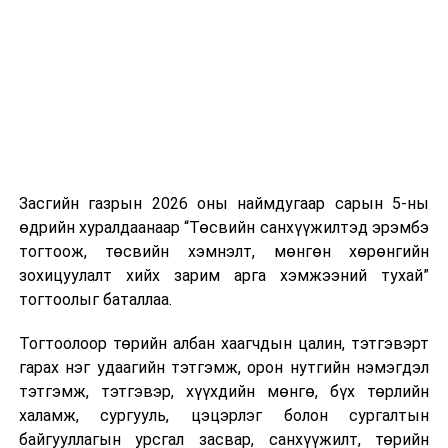
нэгжийг 375 мянга хүртэлх еврогоор торгох
боломжтой. Харин хэрэглэгч өөрөө зөвшөөрсөн,
эсвэл тухайн компанитай өмнө нь гэрээний
харилцаатай бөгөөд шинэ үйлчилгээ санал болгож
буй тохиолдолд хориг үйлчлэхгүй. Иргэд
зөвшөөрөлгүй дуудлагын талаар төрийн цахим
хуудсаар мэдээлэх боломжтой.
Засгийн газрын 2026 оны наймдугаар сарын 5-ны
Шинэ хууль Францын зах зээлд үйлчилдэг гадаадын
өдрийн хуралдаанаар “Төсвийн санхүүжилтэд эрэмбэ
дуудлагын төвүүдэд нөлөөлөхөөр байна. Тухайлбал,
тогтоож, төсвийн хэмнэлт, мөнгөн хөрөнгийн
Мароккогийн дуудлагын төвүүдийн орлогын 80 гаруй
зохицуулалт хийх зарим арга хэмжээний тухай”
хувь Францын зах зээлээс бүрддэг бөгөөд тус улсын
тогтоолыг баталлаа.
40–50 мянган ажлын байр эрсдэлд орж болзошгүйг
Мароккогийн хөдөлмөр эрхлэлтийн сайд мэдэгджээ.
Тогтоолоор төрийн албан хаагчдын цалин, тэтгэвэрт
гарах нэг удаагийн тэтгэмж, орон нутгийн нэмэгдэл
тэтгэмж, тэтгэвэр, хүүхдийн мөнгө, бүх төрлийн
халамж, сургууль, цэцэрлэг болон сургалтын
байгууллагын урсгал засвар, санхүүжилт, төрийн