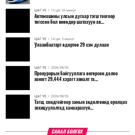
ачаалал буурснаар трассын дагуух автомашинуудын
шатахууны хэмнэлт жилд 446 тэрбум төгрөгт хүрэх
ЦАГ ҮЕ
13 цаг 55 минут
Автомашины улсын дугаар тэгш тоогоор
боломжтой гэсэн тооцоог техник, эдийн засгийн
төгссөн бол өнөөдөр шатахуун ав...
үндэслэлд тусгажээ.
Төсөл хэрэгжсэнээр иргэдийн зорчих хугацаа
ЦАГ ҮЕ
14 цаг 5 минут
Улаанбаатарт өдөртөө 29 хэм дулаан
богиносож, түгжрэлээс үүдэлтэй эдийн засгийн
алдагдал буурахын зэрэгцээ аюулгүй, найдвартай,
тав тухтай, хүртээмжтэй нийтийн тээврийн шинэ
тогтолцоо бүрдэх ач холбогдолтой юм.
ЦАГ ҮЕ
2026/08/05
Прокурорын байгууллага өнгөрсөн долоо
хоногт 29,444 хэрэгт хяналт та...
ЦАГ ҮЕ
2026/08/05
Тэгш, сондгойгоор замын хөдөлгөөнд оролцох
зохицуулалтад хамаарахгүй...
САНАЛ БОЛГОХ