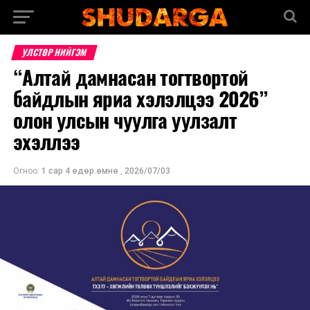
УЛСТӨР НИЙГЭМ
“Алтай дамнасан тогтвортой
байдлын яриа хэлэлцээ 2026”
олон улсын чуулга уулзалт
эхэллээ
Огноо:
1 сар 4 өдөр.өмнө
,
2026/07/03