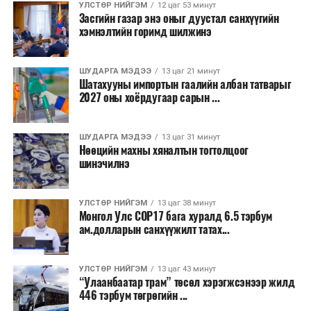
УЛСТӨР НИЙГЭМ
12 цаг 53 минут
хөрөнгийн үнэ цэнэ өсөх зэрэг эдийн засгийн эерэг
Засгийн газар энэ оныг дуустал санхүүгийн
үр нөлөө үзүүлнэ гэж тооцсон байна.
хэмнэлтийн горимд шилжинэ
Трамвай нь цахилгаан эрчим хүчээр ажилладаг тул
ашиглалтын явцад агаар бохирдуулагч бодис шууд
ШУДАРГА МЭДЭЭ
13 цаг 21 минут
Шатахууны импортын гаалийн албан татварыг
ялгаруулахгүй. Иргэд хувийн автомашинаас их
2027 оны хоёрдугаар сарын ...
багтаамжийн нийтийн тээвэрт шилжсэнээр замын
хөдөлгөөний ачаалал, нүүрстөрөгчийн давхар исэл
ШУДАРГА МЭДЭЭ
13 цаг 31 минут
болон бусад хүлэмжийн хийн ялгарлыг бууруулах ач
Нөөцийн махны хяналтын тогтолцоог
холбогдолтой.
шинэчилнэ
Түгжрэлээс үүдэлтэй эдийн засгийн алдагдлыг
тооцоход нэг автомашин өдөрт дунджаар 2.5 цаг
УЛСТӨР НИЙГЭМ
13 цаг 38 минут
Монгол Улс COP17 бага хуралд 6.5 тэрбум
түгжрэлд саатахдаа 3.45 литр шатахууныг үр ашиггүй
ам.долларын санхүүжилт татах...
зарцуулдаг байна. Ингэснээр нэг жолооч өдөрт
8,238.6 төгрөг, жилд 1.7 сая гаруй төгрөгийн
шатахууны зардлыг зөвхөн түгжрэлд алддаг аж.
УЛСТӨР НИЙГЭМ
13 цаг 43 минут
“Улаанбаатар трам” төсөл хэрэгжсэнээр жилд
446 тэрбум төгрөгийн ...
“Улаанбаатар трам” төсөл хэрэгжиж, авто замын