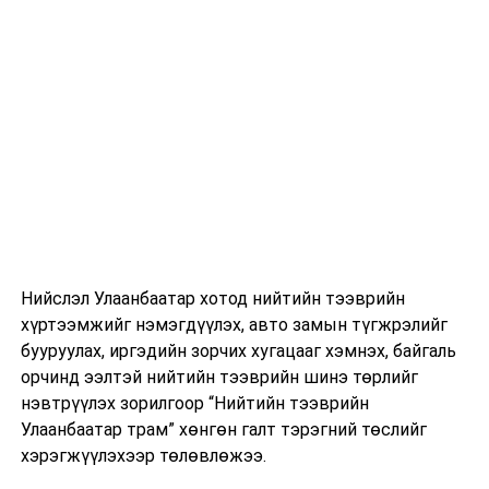
механизмыг тогтвортой үргэлжлүүлэх нь бүс нутгийн
хөгжлийн үйл явцад ач холбогдолтойг онцлов.
Тэрбээр дэлхийн олон нийт өнөөдөр ихээхэн “өөр”
нөхцөл байдалтай тулгарч байгааг хэлээд, тогтвортой
хөгжлийн зорилгууд бол бидний хүсэн хүлээж буй
ирээдүй учир хэрэгжилтийг эрчимжүүлэх үр дүнтэй
арга хэрэгслийг бүрэн дүүрэн ашиглах зүйтэй гэсэн
юм.
Чуулга уулзалт хэсгийн хэлэлцүүлгүүдээр үргэлжилж
байна
Нийслэл Улаанбаатар хотод нийтийн тээврийн
хүртээмжийг нэмэгдүүлэх, авто замын түгжрэлийг
бууруулах, иргэдийн зорчих хугацааг хэмнэх, байгаль
УНШСАН:
1464
орчинд ээлтэй нийтийн тээврийн шинэ төрлийг
ДАРААХ МЭДЭЭ
нэвтрүүлэх зорилгоор “Нийтийн тээврийн
Германы прокурорууд “Умардын урсгал”-ын
Улаанбаатар трам” хөнгөн галт тэрэгний төслийг
халдлагыг Украины тал захиалсан гэж үзжээ
хэрэгжүүлэхээр төлөвлөжээ.
ӨМНӨХ МЭДЭЭ