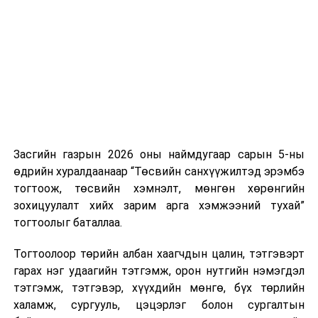
хамтын ажиллагаагаа эрчимжүүлж, илүү үр дүнтэй
түншлэл бий болгох шаардлагатайг тэмдэглэсэн юм.
Тэрбээр, өнөөгийн нөхцөл байдалд 17 дугаар
зорилгын хэрэгжилт чухлаар тавигдаж байгааг
онцлоод, геополитикийн ээдрээтэй нөхцөл байдал,
өсөн нэмэгдэж буй сөргөлдөөн, үл итгэлцэл, уур
амьсгалын өөрчлөлт, газрын доройтол, цөлжилт,
усны нөөцийн хомсдол, биологийн олон янз байдлын
Засгийн газрын 2026 оны наймдугаар сарын 5-ны
алдагдал зэрэг харилцан уялдаатай олон сорилтыг
өдрийн хуралдаанаар “Төсвийн санхүүжилтэд эрэмбэ
нэг улс дангаараа даван туулах боломжгүй гэлээ.
тогтоож, төсвийн хэмнэлт, мөнгөн хөрөнгийн
зохицуулалт хийх зарим арга хэмжээний тухай”
тогтоолыг баталлаа.
"Алтай дамнасан тогтвортой байдлын яриа хэлэлцээ"
чуулга уулзалт бүс нутгийн улс орнуудын харилцан
Тогтоолоор төрийн албан хаагчдын цалин, тэтгэвэрт
итгэлцлийг бэхжүүлэх, хамтын ажиллагааг
гарах нэг удаагийн тэтгэмж, орон нутгийн нэмэгдэл
өргөжүүлэх, тогтвортой хөгжлийн нийтлэг зорилгыг
тэтгэмж, тэтгэвэр, хүүхдийн мөнгө, бүх төрлийн
хэрэгжүүлэхэд чухал хувь нэмэр оруулах үр
халамж, сургууль, цэцэрлэг болон сургалтын