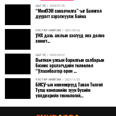
ЦАГ ҮЕ
2024/01/26
“МонПЭН санаачилга”-ыг Баянгол
дүүрэгт хэрэгжүүлж байна
УЛСТӨР НИЙГЭМ
2021/04/26
УИХ дахь ажлын хэсгүүд энэ долоо
хоногт...
ЦАГ ҮЕ
2025/02/07
Вьетнам улсын барилгын салбарын
бизнес эрхлэгчдийн төлөөлөл
“Улаанбаатар орон ...
УЛСТӨР НИЙГЭМ
2021/11/25
БНСУ-ын инженерүүд Таван Толгой
Түлш компанийн зүүн бүсийн
үйлдвэрийн технологий...