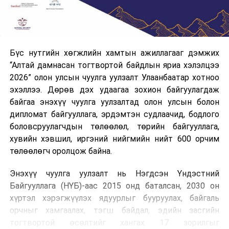
Бүс нутгийн хөгжлийн хамтын ажиллагааг дэмжих
“Алтай дамнасан тогтвортой байдлын яриа хэлэлцээ
2026” олон улсын чуулга уулзалт Улаанбаатар хотноо
эхэллээ. Дөрөв дэх удаагаа зохион байгуулагдаж
байгаа энэхүү чуулга уулзалтад олон улсын болон
дипломат байгууллага, эрдэмтэн судлаачид, бодлого
боловсруулагчдын төлөөлөл, төрийн байгууллага,
хувийн хэвшил, иргэний нийгмийн нийт 600 орчим
төлөөлөгч оролцож байна.
Энэхүү чуулга уулзалт нь Нэгдсэн Үндэстний
Байгууллага (НҮБ)-аас 2015 онд баталсан, 2030 он
хүртэл хэрэгжүүлэх ядуурлыг бууруулах, байгаль
орчныг хамгаалах, тэгш байдал, эдийн засгийн
тогтвортой өсөлтийг хангах 17 зорилгыг