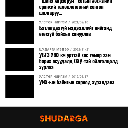
“Шинэ Хархорум” хотын Хөгжлийн
ерөнхий төлөвлөгөөний сонгон
шалгаруу...
УЛСТӨР НИЙГЭМ
2021/02/10
Батлагдаагүй мэдээллийг нийгэмд
өгөхгүй байхыг сануулав
ШУДАРГА МЭДЭЭ
2022/11/21
УБТЗ 280 км урттай хос төмөр зам
барих асуудалд ОХУ-тай ойлголцолд
хүрлээ
УЛСТӨР НИЙГЭМ
2019/06/17
УИХ-ын байнгын хороод хуралдана