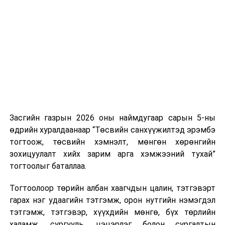
Хуулийг зөрчиж дуудлага хийсэн хувь хүнийг нэг
дуудлага тутамд 75 мянга хүртэлх евро, аж ахуйн
нэгжийг 375 мянга хүртэлх еврогоор торгох
боломжтой. Харин хэрэглэгч өөрөө зөвшөөрсөн,
эсвэл тухайн компанитай өмнө нь гэрээний
харилцаатай бөгөөд шинэ үйлчилгээ санал болгож
буй тохиолдолд хориг үйлчлэхгүй. Иргэд
зөвшөөрөлгүй дуудлагын талаар төрийн цахим
хуудсаар мэдээлэх боломжтой.
Засгийн газрын 2026 оны наймдугаар сарын 5-ны
Шинэ хууль Францын зах зээлд үйлчилдэг гадаадын
өдрийн хуралдаанаар “Төсвийн санхүүжилтэд эрэмбэ
дуудлагын төвүүдэд нөлөөлөхөөр байна. Тухайлбал,
тогтоож, төсвийн хэмнэлт, мөнгөн хөрөнгийн
Мароккогийн дуудлагын төвүүдийн орлогын 80 гаруй
зохицуулалт хийх зарим арга хэмжээний тухай”
хувь Францын зах зээлээс бүрддэг бөгөөд тус улсын
тогтоолыг баталлаа.
40–50 мянган ажлын байр эрсдэлд орж болзошгүйг
Мароккогийн хөдөлмөр эрхлэлтийн сайд мэдэгджээ.
Тогтоолоор төрийн албан хаагчдын цалин, тэтгэвэрт
гарах нэг удаагийн тэтгэмж, орон нутгийн нэмэгдэл
тэтгэмж, тэтгэвэр, хүүхдийн мөнгө, бүх төрлийн
халамж, сургууль, цэцэрлэг болон сургалтын