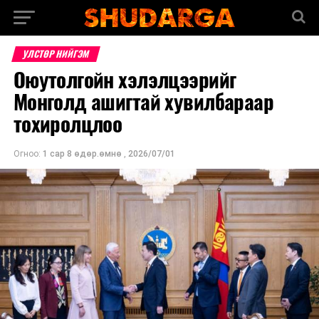
УЛСТӨР НИЙГЭМ
Оюутолгойн хэлэлцээрийг
Монголд ашигтай хувилбараар
тохиролцлоо
Огноо:
1 сар 8 өдөр.өмнө
,
2026/07/01