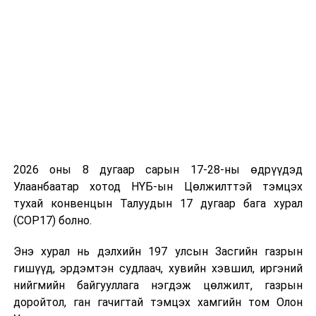
Оюутолгойн хувь нийлүүлэгчийн зээлийн хүүг долоон
жилд нэг удаа хийдэг байсныг гурван жил тутамд
хийхээр боллоо. Мөн Оюутолгойгоос энэ жил ногдол
ашиг авахаар талууд тохиролцлоо.
“Хэлэлцээрүүдийн үр дүн Оюутолгойн баялгаас
төлөгдөх 8.4 тэрбум доллар буюу 30 орчим их
2026 оны 8 дугаар сарын 17-28-ны өдрүүдэд
наядтөгрөгийн зардлыг бууруулж, Монголын талын
Улаанбаатар хотод НҮБ-ын Цөлжилттэй тэмцэх
ирээдүйд хүртэх өгөөжийг 4 тэрбум доллар буюу 13
тухай конвенцын Талуудын 17 дугаар бага хурал
орчим их наяд төгрөгөөр нэмэгдүүлэх боломж
(COP17) болно.
бүрдлээ. Төслийн үр өгөөжийг цаашдаа ч
нэмэгдүүлэхээр хөрөнгө оруулагч талтай тасралтгүй
Энэ хурал нь дэлхийн 197 улсын Засгийн газрын
хамтран ажиллаж үр дүн гаргана” гэдэгт итгэлтэй
гишүүд, эрдэмтэн судлаач, хувийн хэвшил, иргэний
байгаагаа Ерөнхий сайд Н.Учрал илэрхийллээ.
нийгмийн байгууллага нэгдэж цөлжилт, газрын
доройтол, ган гачигтай тэмцэх хамгийн том Олон