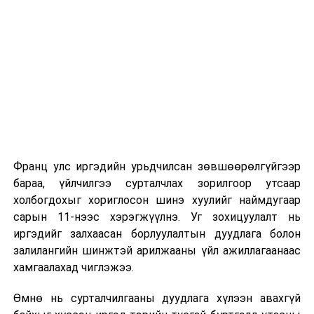
хэлэлцээрийг эхлүүлж Монголын ард түмний хүртэх
Их, дээд сургуулийн хичээл
өгөөжийг Үндсэн хуульд нийцүүлсэн санал
боловсруулж УИХ-д танилцуулахыг холбогдох сайд
2026 оны 9 дүгээр сарын 1-нээс цахимаар
нарт үүрэг болголоо.
эхэлнэ.
2026 оны 9 дүгээр сарын 14-нөөс танхимаар
үргэлжилнэ.
Оюутны дотуур байр
Франц улс иргэдийн урьдчилсан зөвшөөрөлгүйгээр
2026 оны 9 дүгээр сарын 13-наас оюутнуудыг
бараа, үйлчилгээ сурталчлах зорилгоор утсаар
дотуур байранд оруулж эхэлнэ.
холбогдохыг хориглосон шинэ хуулийг наймдугаар
Сургууль, цэцэрлэгийн үйл ажиллагааны
сарын 11-нээс хэрэгжүүлнэ. Уг зохицуулалт нь
зохицуулалт
иргэдийг залхаасан борлуулалтын дуудлага болон
залилангийн шинжтэй арилжааны үйл ажиллагаанаас
2026 оны 8 дугаар сарын 17–28-ны өдрүүдэд
хамгаалахад чиглэжээ.
нийслэлийн бүх сургууль, цэцэрлэгт ажлын
УНШСАН:
1452
Өмнө нь сурталчилгааны дуудлага хүлээн авахгүй
байранд элсэлт, бүртгэл болон бусад аливаа