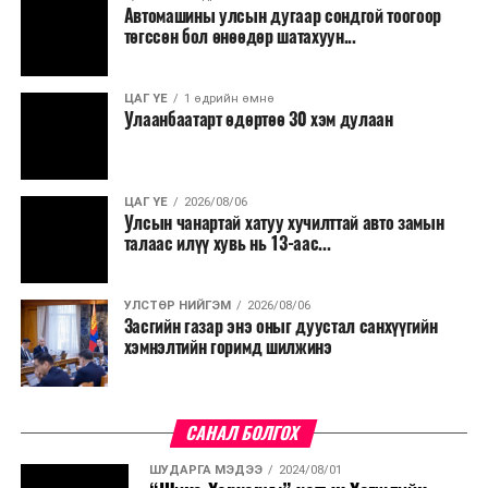
Автомашины улсын дугаар сондгой тоогоор
Мөн бүх шатны төсвийн ерөнхийлөн захирагч нарт
төгссөн бол өнөөдөр шатахуун...
салбар бүрдээ урсгал зардлыг 20 хувиар бууруулах,
нөхөн томилгоо хийхгүй байх, аялал, амралт, зугаалга,
ЦАГ ҮЕ
1 өдрийн өмнө
хамт олны урлаг, спортын арга хэмжээг зохион
Улаанбаатарт өдөртөө 30 хэм дулаан
байгуулахгүй байх, төрийн албанд шинэ орон тоо бий
болгохгүй байх, эрчим хүчний хэрэглээг хэмнэх, хурал,
сургалтыг цахим хэлбэрт шилжүүлэх, төрийн албан
ЦАГ ҮЕ
2026/08/06
хаагчдыг зарим өдрүүдэд цахимаар ажиллуулах арга
Улсын чанартай хатуу хучилттай авто замын
хэмжээг үргэлжлүүлэхийг үүрэг болголоо.
талаас илүү хувь нь 13-аас...
Төсвийн сахилга бат сайжирч, эдийн засгийн нөхцөл
УЛСТӨР НИЙГЭМ
2026/08/06
байдал хэвийн болсон тохиолдолд эдгээр
Засгийн газар энэ оныг дуустал санхүүгийн
хязгаарлалтыг үе шаттайгаар сулруулах юм.
хэмнэлтийн горимд шилжинэ
САНАЛ БОЛГОХ
ШУДАРГА МЭДЭЭ
2024/08/01