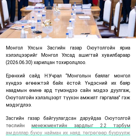
Монгол Улсын Засгийн газар Оюутолгойн яриа
хэлэлцээрийг Монгол Улсад ашигтай хувилбараар
(2026.06.30) харилцан тохиролцлоо.
Ерөнхий сайд Н.Учрал “Монголын баялаг монгол
хүндээ өгөөжтэй байх ёстой. Үндэсний их баяр
наадмын өмнө ард түмэндээ сайн мэдээ дуулгаж,
Оюутолгойн хэлэлцээрт түүхэн амжилт гаргалаа” гэж
мэдэгдлээ.
Засгийн газар байгуулагдсан даруйдаа Оюутолгой
төслийн
менежментийн зардлыг 2.2 тэрбум
ам.доллар буюу найман их наяд төгрөгөөр бууруулж