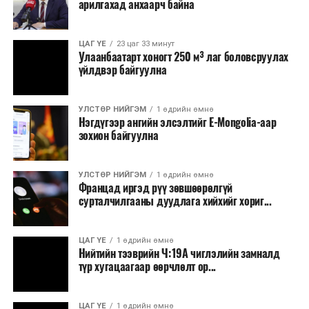
арилгахад анхаарч байна
томилолт, гадаадын зочин хүлээн авах зардал;
Зайлшгүй шаардлагагүй тоног төхөөрөмж,
ЦАГ ҮЕ
23 цаг 33 минут
тавилга, автомашин худалдан авах;
Улаанбаатарт хоногт 250 м³ лаг боловсруулах
үйлдвэр байгуулна
Батлан хамгаалах, хууль зүйн салбараас бусад
сургалт, дадлага;
УЛСТӨР НИЙГЭМ
1 өдрийн өмнө
Хуулиар заавал мэдээлэхээс бусад кино,
Нэгдүгээр ангийн элсэлтийг E-Mongolia-аар
контент, хэвлэлийн зардал;
зохион байгуулна
Заавал олгохоос бусад тэтгэмж, урамшуулал.
УЛСТӨР НИЙГЭМ
1 өдрийн өмнө
Санхүүгийн хэмнэлтийн горимыг 2026 оны
Францад иргэд рүү зөвшөөрөлгүй
арванхоёрдугаар сарын 31 хүртэл мөрдөнө. Харин
сурталчилгааны дуудлага хийхийг хориг...
эрүүл мэндийн салбар уг хэмнэлтийн горимд
хамрагдахгүй бөгөөд цэцэрлэг, сургуулийн хүүхдийн
ЦАГ ҮЕ
1 өдрийн өмнө
эрт илрүүлэг, вакцинжуулалт, томуу, томуу төст
Нийтийн тээврийн Ч:19А чиглэлийн замналд
өвчний эсрэг арга хэмжээ зэрэг зайлшгүй
түр хугацаагаар өөрчлөлт ор...
шаардлагатай ажлууд төлөвлөгөөний дагуу
үргэлжилнэ гэж Ерөнхий сайд Н.Учрал онцоллоо.
ЦАГ ҮЕ
1 өдрийн өмнө